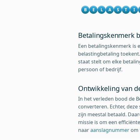
B
E
L
A
S
T
I
Betalingskenmerk b
Een betalingskenmerk is e
belastingbetaling toekent.
staat stelt om elke betali
persoon of bedrijf.
Ontwikkeling van d
In het verleden bood de B
converteren. Echter, deze 
zijn meestal betaald. Daa
missie is om een efficiën
naar
aanslagnummer
om t