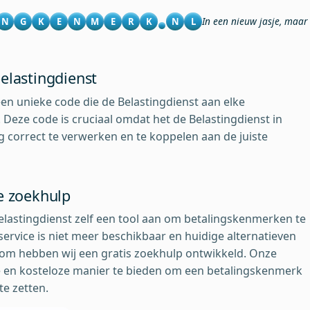
In een nieuw jasje, maar b
N
G
K
E
N
M
E
R
K
N
L
elastingdienst
en unieke code die de Belastingdienst aan elke
 Deze code is cruciaal omdat het de Belastingdienst in
ng correct te verwerken en te koppelen aan de juiste
e zoekhulp
elastingdienst zelf een tool aan om betalingskenmerken te
service is niet meer beschikbaar en huidige alternatieven
rom hebben wij een gratis zoekhulp ontwikkeld. Onze
te en kosteloze manier te bieden om een betalingskenmerk
e zetten.