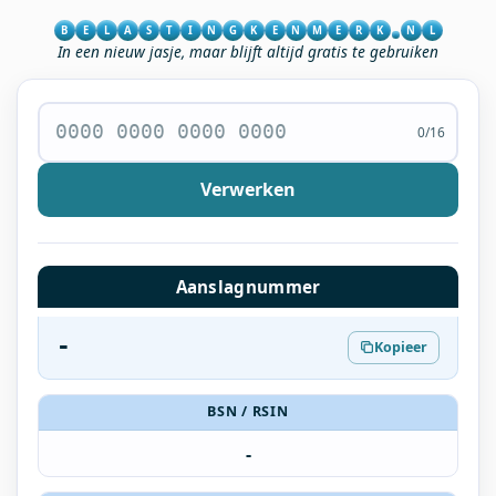
B
E
L
A
S
T
I
N
G
K
E
N
M
E
R
K
N
L
In een nieuw jasje, maar blijft altijd gratis te gebruiken
0/16
Verwerken
Aanslagnummer
-
Kopieer
BSN / RSIN
-